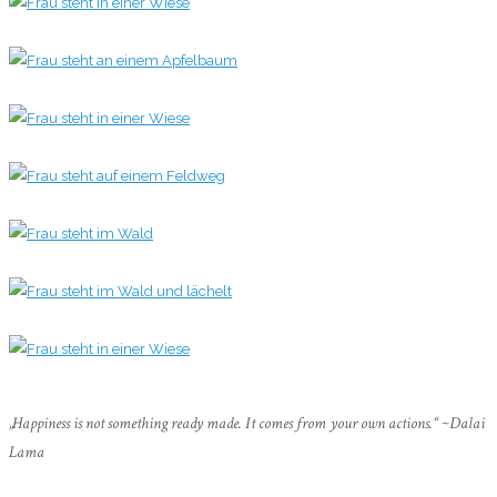
0
0
0
0
0
0
0
„Happiness is not something ready made. It comes from your own actions.“ ~Dalai
Lama