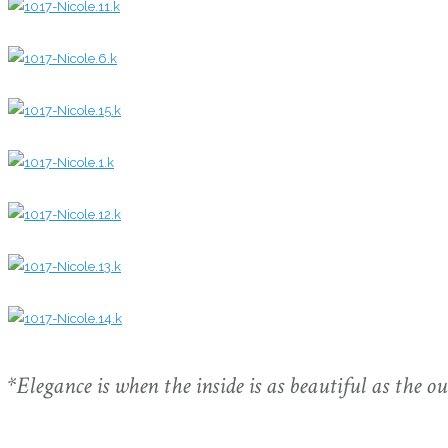
0
0
0
0
0
0
0
*Elegance is when the inside is as beautiful as the