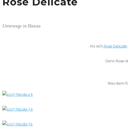
Rose Delicate
Unterwegs in Hanau
Als sich
Rose Delicate
Denn Rose ist
Was dann fo
0
0