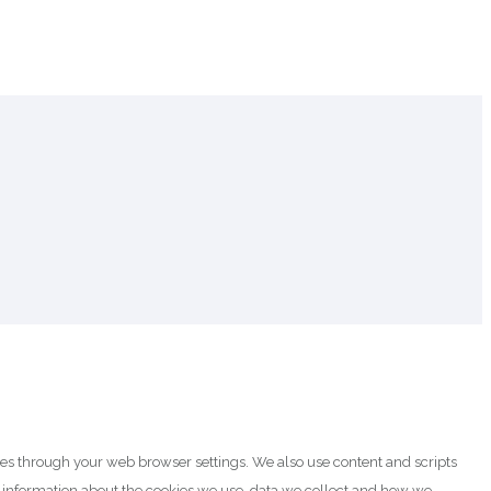
ies through your web browser settings. We also use content and scripts
e information about the cookies we use, data we collect and how we