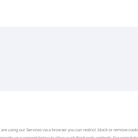
 are using our Services via a browser you can restrict, block or remove cook
y provide your consent below to allow such third party embeds. For complet